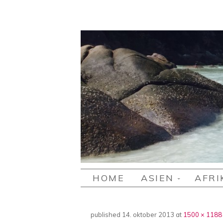
2 GIRLS 1 T
Stefanie's und Lisa's Reiseblog
SKIP TO CONTENT
HOME
ASIEN
AFRI
published
14. oktober 2013
at
1500 × 1188