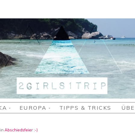
RIP
KA
EUROPA
TIPPS & TRICKS
ÜBE
in
Abschiedsfeier :-)