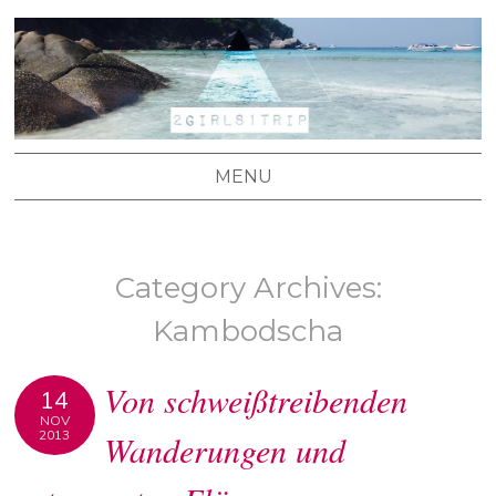
2 GIRLS 1 TRIP
Stefanie's und Lisa's Reiseblog
MENU
SKIP TO CONTENT
Category Archives:
Kambodscha
Von schweißtreibenden
14
NOV
2013
Wanderungen und