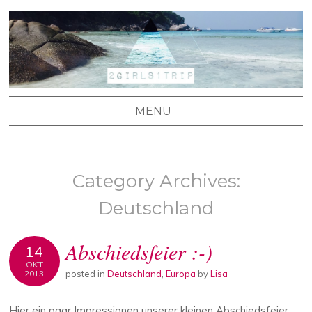
2 GIRLS 1 TRIP
Stefanie's und Lisa's Reiseblog
MENU
SKIP TO CONTENT
Category Archives:
Deutschland
Abschiedsfeier :-)
14
OKT
posted in
Deutschland
,
Europa
by
Lisa
2013
Hier ein paar Impressionen unserer kleinen Abschiedsfeier