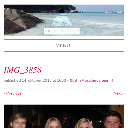
2 GIRLS 1 TRIP
Stefanie's und Lisa's Reiseblog
MENU
SKIP TO CONTENT
IMG_3858
published
14. oktober 2013
at
1600 × 908
in
Abschiedsfeier :-)
«
Previous
Next
»