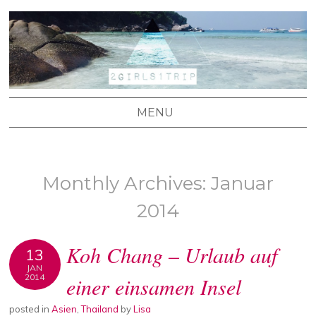
2 GIRLS 1 TRIP
Stefanie's und Lisa's Reiseblog
MENU
SKIP TO CONTENT
Monthly Archives:
Januar
2014
Koh Chang – Urlaub auf
13
JAN
2014
einer einsamen Insel
posted in
Asien
,
Thailand
by
Lisa