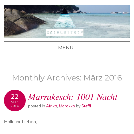
2 GIRLS 1 TRIP
Stefanie's und Lisa's Reiseblog
MENU
SKIP TO CONTENT
Monthly Archives:
März 2016
Marrakesch: 1001 Nacht
22
MRZ
posted in
Afrika
,
Marokko
by
Steffi
2016
Hallo ihr Lieben,