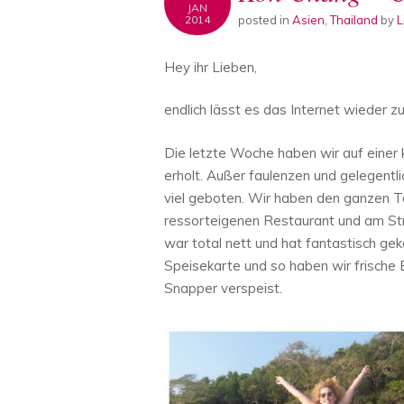
JAN
posted in
Asien
,
Thailand
by
L
2014
Hey ihr Lieben,
endlich lässt es das Internet wieder z
Die letzte Woche haben wir auf einer k
erholt. Außer faulenzen und gelegentli
viel geboten. Wir haben den ganzen 
ressorteigenen Restaurant und am Str
war total nett und hat fantastisch gek
Speisekarte und so haben wir frische
Snapper verspeist.