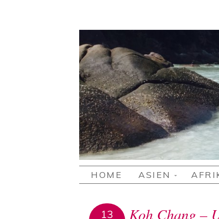
2 GIRLS 1 T
Stefanie's und Lisa's Reiseblog
SKIP TO CONTENT
HOME
ASIEN
AFRI
Koh Chang – Ur
13