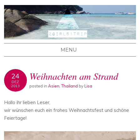
2 GIRLS 1 TRIP
Stefanie's und Lisa's Reiseblog
MENU
SKIP TO CONTENT
Weihnachten am Strand
24
DEZ
posted in
Asien
,
Thailand
by
Lisa
2013
Hallo ihr lieben Leser,
wir wünschen euch ein frohes Weihnachtsfest und schöne
Feiertage!